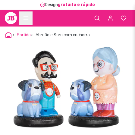
Design
gratuito e rápido
Sortido
Abraão e Sara com cachorro