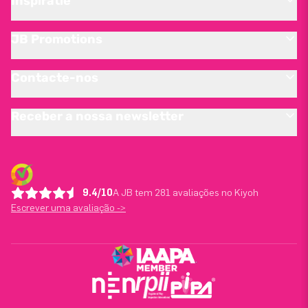
Inspiratie
JB Promotions
Contacte-nos
Receber a nossa newsletter
9.4/10
A JB tem 281 avaliações no Kiyoh
Escrever uma avaliação ->