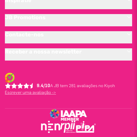
Inspiratie
JB Promotions
Contacte-nos
Receber a nossa newsletter
9.4/10
A JB tem 281 avaliações no Kiyoh
Escrever uma avaliação ->