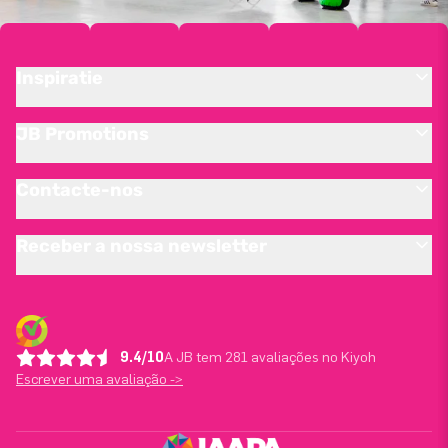
Inspiratie
JB Promotions
Contacte-nos
Receber a nossa newsletter
9.4/10
A JB tem 281 avaliações no Kiyoh
Escrever uma avaliação ->