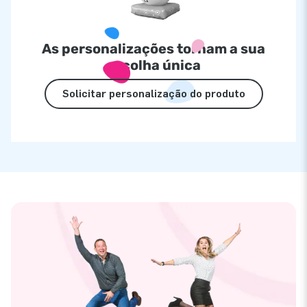
As personalizações tornam a sua
escolha única
Solicitar personalização do produto