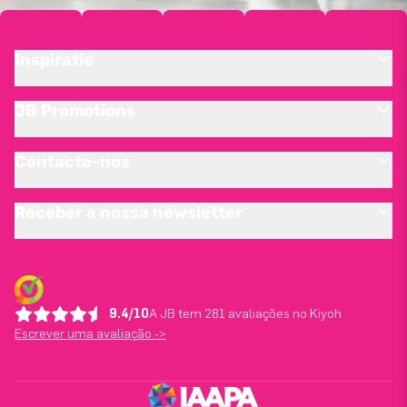
Inspiratie
JB Promotions
Contacte-nos
Receber a nossa newsletter
9.4/10
A JB tem 281 avaliações no Kiyoh
Escrever uma avaliação ->