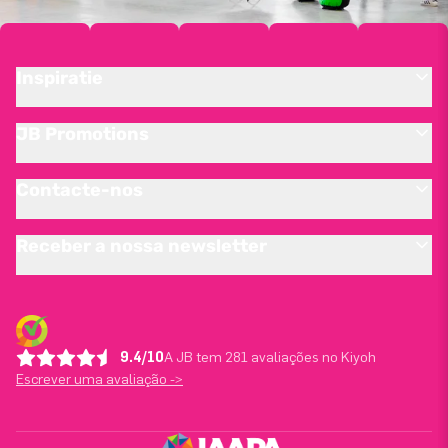
Inspiratie
JB Promotions
Contacte-nos
Receber a nossa newsletter
9.4/10
A JB tem 281 avaliações no Kiyoh
Escrever uma avaliação ->