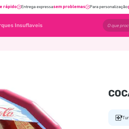
e rápido
Entrega expressa
sem problemas
Para personalização
rques Insuflaveis
COC
Tur