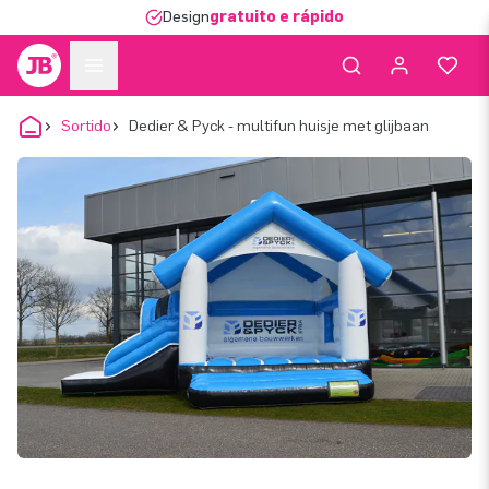
Design
gratuito e rápido
Sortido
Dedier & Pyck - multifun huisje met glijbaan