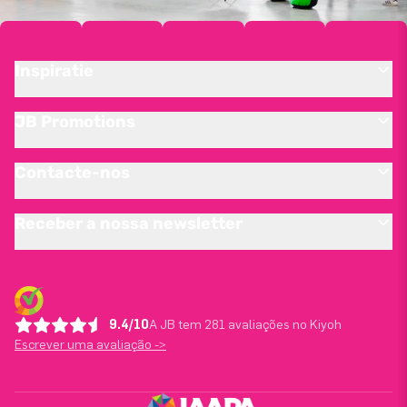
Inspiratie
JB Promotions
Contacte-nos
Receber a nossa newsletter
9.4/10
A JB tem 281 avaliações no Kiyoh
Escrever uma avaliação ->