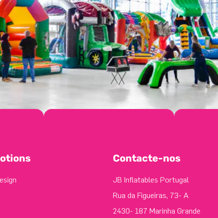
otions
Contacte-nos
esign
JB Inflatables Portugal
Rua da Figueiras, 73- A
2430- 187 Marinha Grande