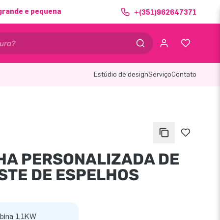
grande e pequena
+(351)962647371
Estúdio de design
Serviço
Contato
HA PERSONALIZADA DE
STE DE ESPELHOS
bina 1,1KW