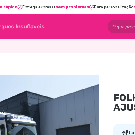
e rápido
Entrega expressa
sem problemas
Para personalização
rques Insuflaveis
FOL
AJU
Tur