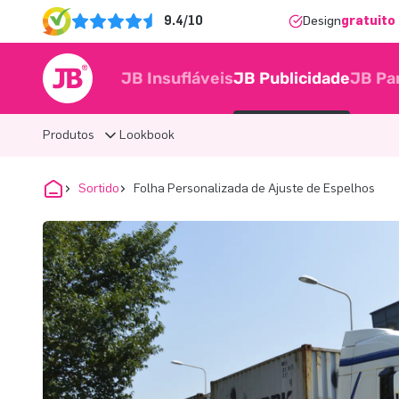
9.4/10
Design
gratuito 
JB Insufláveis
JB Publicidade
JB Pa
Produtos
Lookbook
Sortido
Folha Personalizada de Ajuste de Espelhos