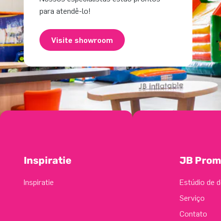
para atendê-lo!
Visite showroom
Inspiratie
JB Prom
Inspiratie
Estúdio de d
Serviço
Contato