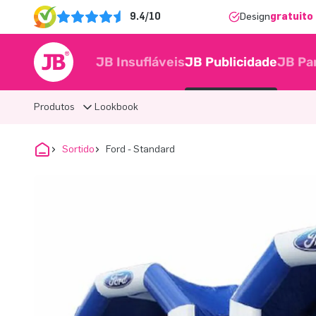
9.4/10
Design
gratuito 
JB Insufláveis
JB Publicidade
JB Pa
Produtos
Lookbook
Sortido
Ford - Standard