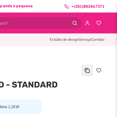
grande e pequena
+(351)962647371
Estúdio de design
Serviço
Contato
D - STANDARD
bina 1,1KW