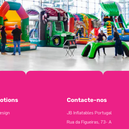
otions
Contacte-nos
esign
JB Inflatables Portugal
Rua da Figueiras, 73- A