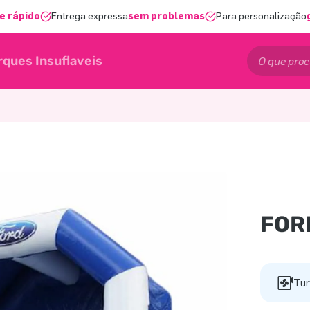
e rápido
Entrega expressa
sem problemas
Para personalização
rques Insuflaveis
FOR
Tur