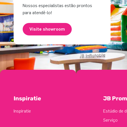
Nossos especialistas estão prontos
para atendê-lo!
Visite showroom
Inspiratie
JB Prom
Inspiratie
Estúdio de d
Serviço