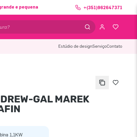
grande e pequena
+(351)962647371
Estúdio de design
Serviço
Contato
 DREW-GAL MAREK
AFIN
bina 1,1KW