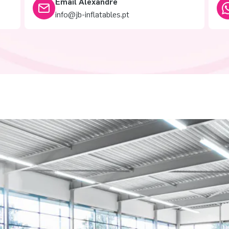
Email Alexandre
info@jb-inflatables.pt