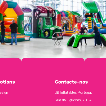
otions
Contacte-nos
esign
JB Inflatables Portugal
Rua da Figueiras, 73- A