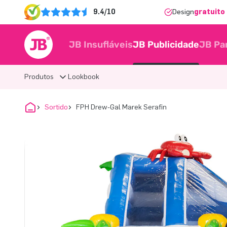
9.4/10
Design
gratuito 
JB Insufláveis
JB Publicidade
JB Pa
Produtos
Lookbook
Sortido
FPH Drew-Gal Marek Serafin