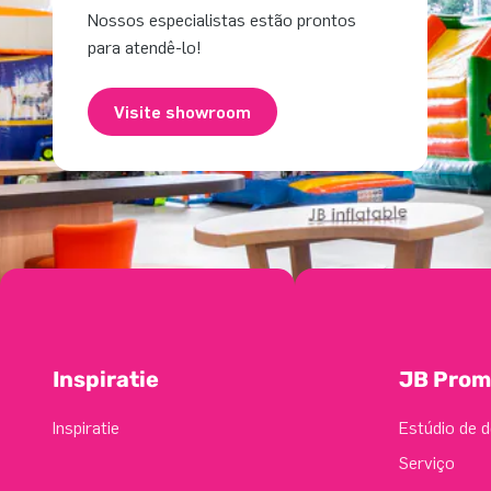
Nossos especialistas estão prontos
para atendê-lo!
Visite showroom
Inspiratie
JB Prom
Inspiratie
Estúdio de d
Serviço