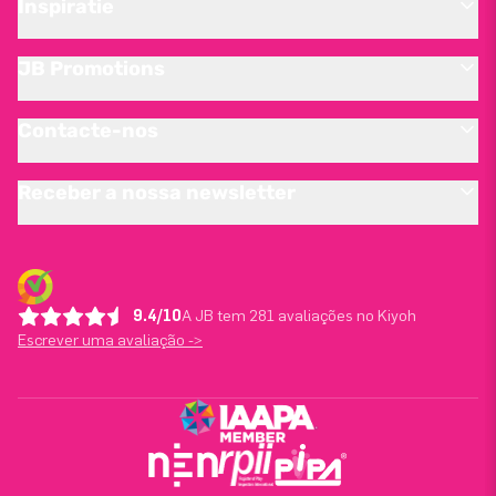
Inspiratie
JB Promotions
Contacte-nos
Receber a nossa newsletter
9.4/10
A JB tem 281 avaliações no Kiyoh
Escrever uma avaliação ->