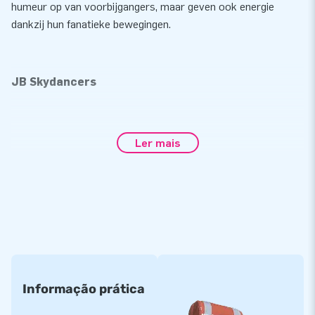
humeur op van voorbijgangers, maar geven ook energie
dankzij hun fanatieke bewegingen.
JB Skydancers
Wij kunnen op maat gemaakte Skydancers leveren in alle
Ler mais
mogelijke thema’s, leverbaar van 4 t/m 10 meter. Er zijn vier
opties: een basiskleur, een basiskleur inclusief logo, full
colour of een compleet eigen ontwerp. Ze zijn gemiddeld laag
in kosten en hebben een groot bereik.
Wat je ook bedenkt, alles is mogelijk met deze vrolijk
dansende, springende en zwaaiende reclamepoppen.
Wil je meer informatie over de op maat gemaakte
Informação prática
Skydancers? Neem dan contact met ons op.