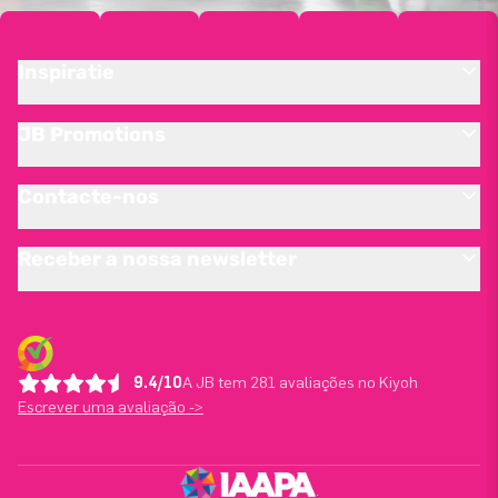
Inspiratie
JB Promotions
Contacte-nos
Receber a nossa newsletter
9.4/10
A JB tem 281 avaliações no Kiyoh
Escrever uma avaliação ->