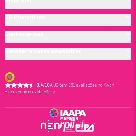
Inspiratie
JB Promotions
Contacte-nos
Receber a nossa newsletter
9.4/10
A JB tem 281 avaliações no Kiyoh
Escrever uma avaliação ->