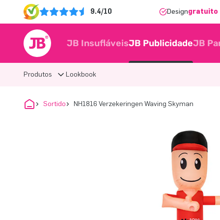
9.4/10
Design
gratuito 
JB Insufláveis
JB Publicidade
JB Pa
Produtos
Lookbook
Sortido
NH1816 Verzekeringen Waving Skyman