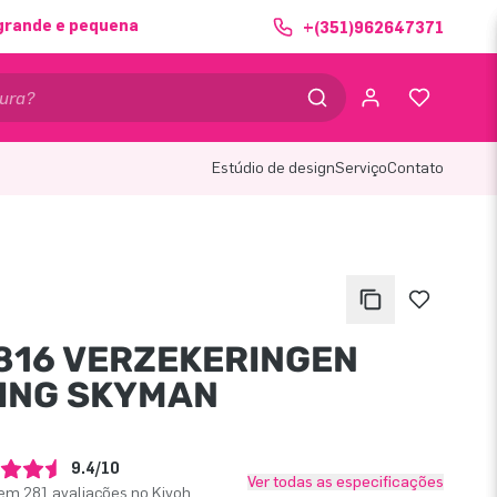
grande e pequena
+(351)962647371
Estúdio de design
Serviço
Contato
816 VERZEKERINGEN
ING SKYMAN
9.4/10
Ver todas as especificações
em 281 avaliações no Kiyoh