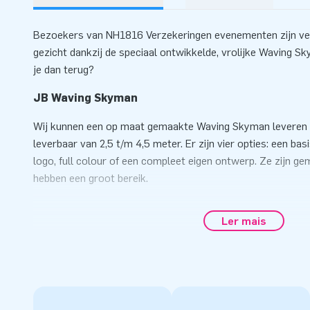
Bezoekers van NH1816 Verzekeringen evenementen zijn ver
gezicht dankzij de speciaal ontwikkelde, vrolijke Waving S
je dan terug?
JB Waving Skyman
Wij kunnen een op maat gemaakte Waving Skyman leveren in
leverbaar van 2,5 t/m 4,5 meter. Er zijn vier opties: een basi
logo, full colour of een compleet eigen ontwerp. Ze zijn ge
hebben een groot bereik.
Wat je ook bedenkt, alles is mogelijk met deze vrolijk dan
Ler mais
reclamepoppen.
Wil je meer informatie over de op maat gemaakte Waving
met ons op.