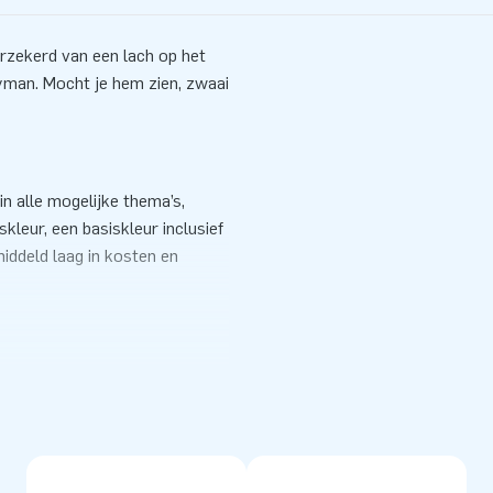
zekerd van een lach op het
kyman. Mocht je hem zien, zwaai
 alle mogelijke thema’s,
skleur, een basiskleur inclusief
middeld laag in kosten en
sende, springende en zwaaiende
 Skyman? Neem dan contact