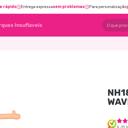
e rápido
Entrega expressa
sem problemas
Para personalização
rques Insuflaveis
NH1
WAV
A JB t