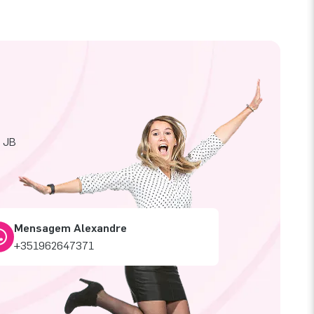
a JB
Mensagem Alexandre
+351962647371