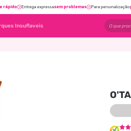
e rápido
Entrega expressa
sem problemas
Para personalização
rques Insuflaveis
O'T