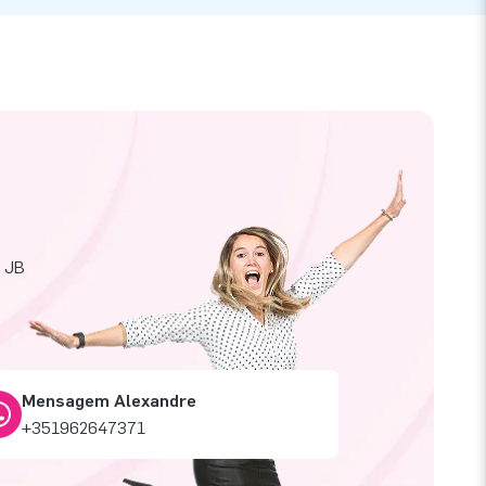
a JB
Mensagem Alexandre
+351962647371