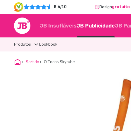
9.4/10
Design
gratuito 
JB Insufláveis
JB Publicidade
JB Pa
Produtos
Lookbook
Sortido
O'Tacos Skytube