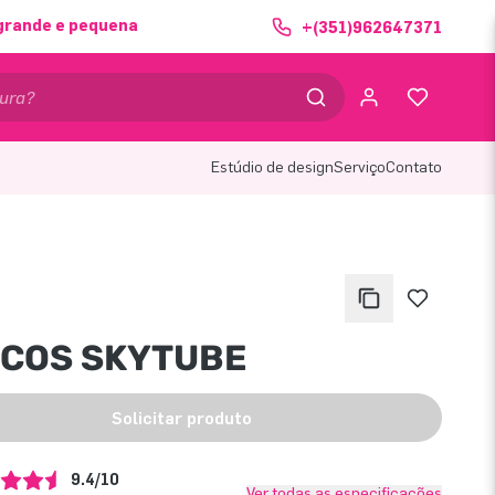
grande e pequena
+(351)962647371
Estúdio de design
Serviço
Contato
ACOS SKYTUBE
Solicitar produto
9.4/10
Ver todas as especificações