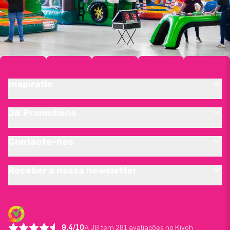
Inspiratie
JB Promotions
Contacte-nos
Receber a nossa newsletter
9.4/10
A JB tem 281 avaliações no Kiyoh