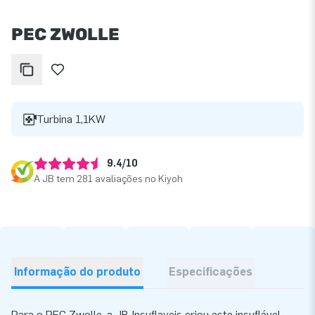
PEC ZWOLLE
Turbina 1,1KW
9.4/10
A JB tem 281 avaliações no Kiyoh
Informação do produto
Especificações
Para o PEC Zwolle, a JB‑Insuflaveis criou este insuflável