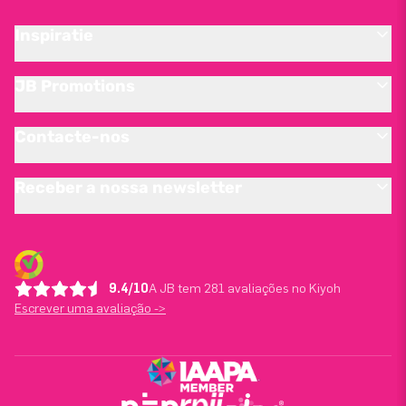
Inspiratie
JB Promotions
Contacte-nos
Receber a nossa newsletter
9.4/10
A JB tem 281 avaliações no Kiyoh
Escrever uma avaliação ->