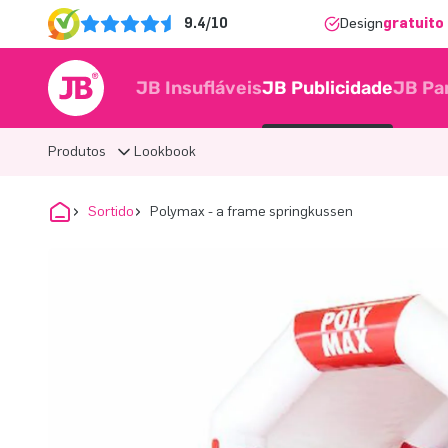
9.4/10
Design
gratuito 
JB Insufláveis
JB Publicidade
JB Pa
Produtos
Lookbook
Sortido
Polymax - a frame springkussen