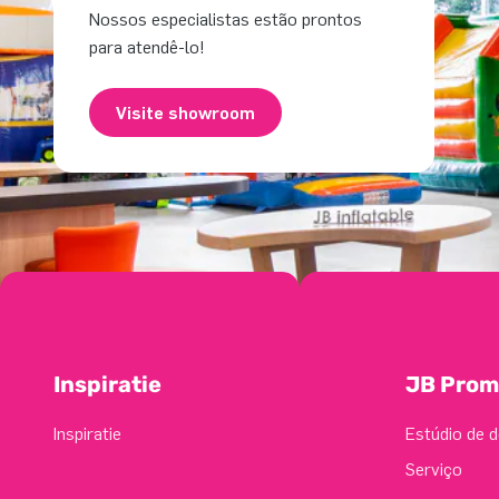
Nossos especialistas estão prontos
para atendê-lo!
Visite showroom
Inspiratie
JB Prom
Inspiratie
Estúdio de d
Serviço