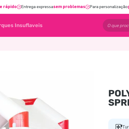
e rápido
Entrega expressa
sem problemas
Para personalização
rques Insuflaveis
POL
SPR
Tur