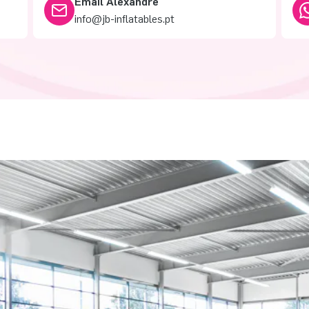
Email Alexandre
info@jb-inflatables.pt