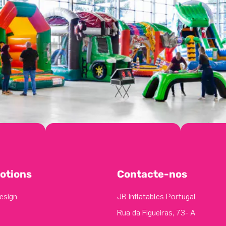
otions
Contacte-nos
esign
JB Inflatables Portugal
Rua da Figueiras, 73- A