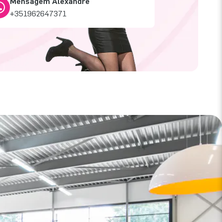
Mensagem Alexandre
+351962647371