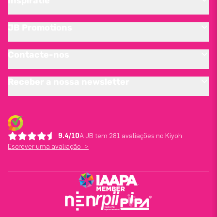
Inspiratie
JB Promotions
Contacte-nos
Receber a nossa newsletter
9.4/10
A JB tem 281 avaliações no Kiyoh
Escrever uma avaliação ->