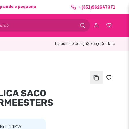
grande e pequena
+(351)962647371
Estúdio de design
Serviço
Contato
LICA SACO
RMEESTERS
bina 1,1KW