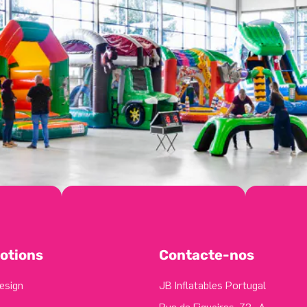
otions
Contacte-nos
esign
JB Inflatables Portugal