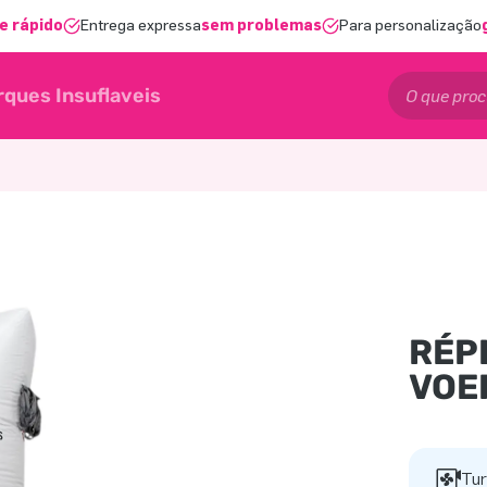
e rápido
Entrega expressa
sem problemas
Para personalização
rques Insuflaveis
RÉP
VOE
Tur