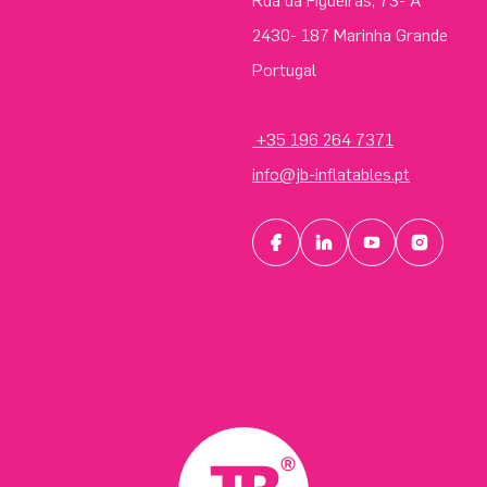
Rua da Figueiras, 73- A
2430- 187 Marinha Grande
Portugal
+35 196 264 7371
info@jb-inflatables.pt