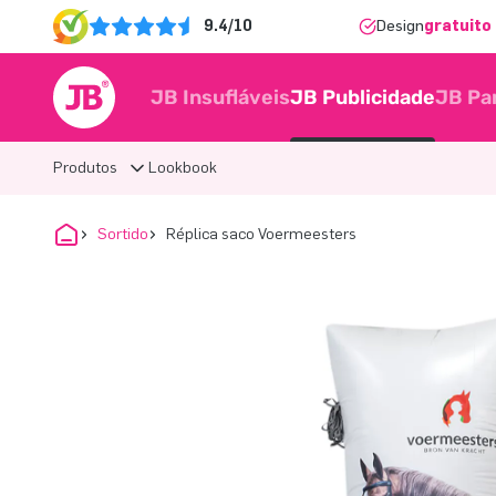
9.4/10
Design
gratuito 
JB Insufláveis
JB Publicidade
JB Pa
Produtos
Lookbook
Sortido
Réplica saco Voermeesters