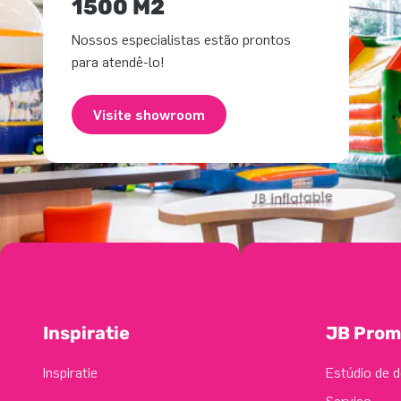
1500 M2
Nossos especialistas estão prontos
para atendê-lo!
Visite showroom
Inspiratie
JB Prom
Inspiratie
Estúdio de d