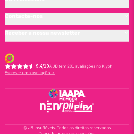
Contacte-nos
Receber a nossa newsletter
9.4/10
A JB tem 281 avaliações no Kiyoh
Escrever uma avaliação ->
© JB-Insufláveis. Todos os direitos reservados
Consulte as nossas condições