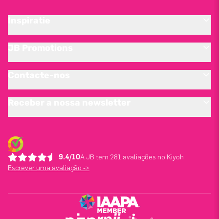
Inspiratie
JB Promotions
Contacte-nos
Receber a nossa newsletter
9.4/10
A JB tem 281 avaliações no Kiyoh
Escrever uma avaliação ->