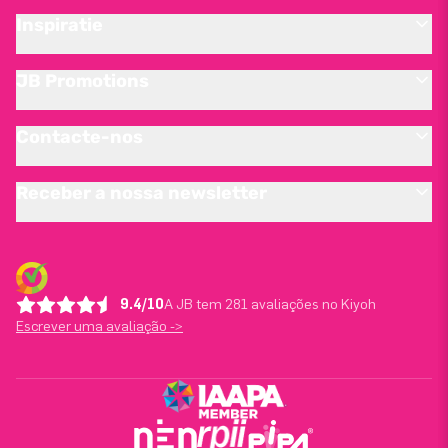
Inspiratie
JB Promotions
Contacte-nos
Receber a nossa newsletter
9.4/10
A JB tem 281 avaliações no Kiyoh
Escrever uma avaliação ->