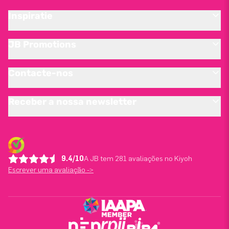
Inspiratie
JB Promotions
Contacte-nos
Receber a nossa newsletter
9.4/10
A JB tem 281 avaliações no Kiyoh
Escrever uma avaliação ->