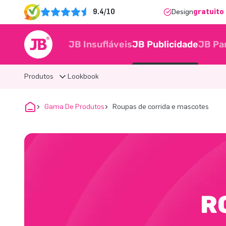
9.4/10
Design
gratuito 
JB Insufláveis
JB Publicidade
JB Pa
Produtos
Lookbook
Gama De Produtos
Roupas de corrida e mascotes
R