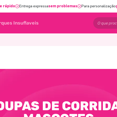
e rápido
Entrega expressa
sem problemas
Para personalização
rques Insuflaveis
OUPAS DE CORRIDA