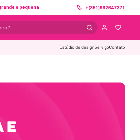
grande e pequena
+(351)962647371
Estúdio de design
Serviço
Contato
 E