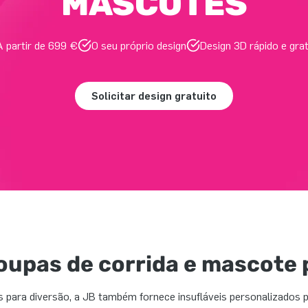
MASCOTES
A partir de 699 €
O seu próprio design
Design 3D rápido e grat
Solicitar design gratuito
oupas de corrida e mascote 
s para diversão, a JB também fornece insufláveis personalizados 