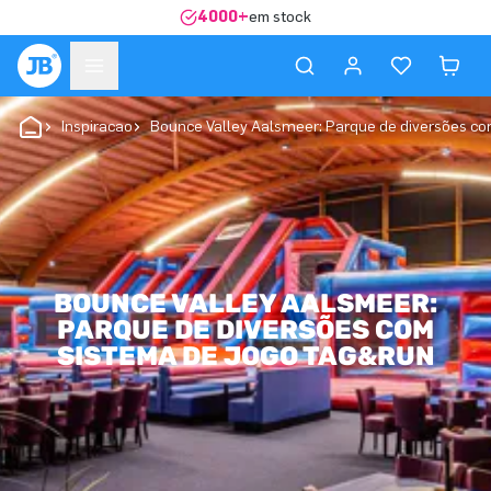
4000+
em stock
Inspiracao
Bounce Valley Aalsmeer: Parque de diversões c
BOUNCE VALLEY AALSMEER:
PARQUE DE DIVERSÕES COM
SISTEMA DE JOGO TAG&RUN