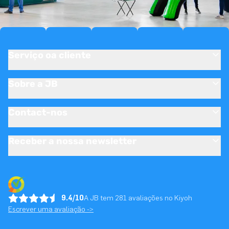
Serviço oa cliente
Sobre a JB
Contact-nos
Receber a nossa newsletter
9.4/10
A JB tem 281 avaliações no Kiyoh
Escrever uma avaliação ->