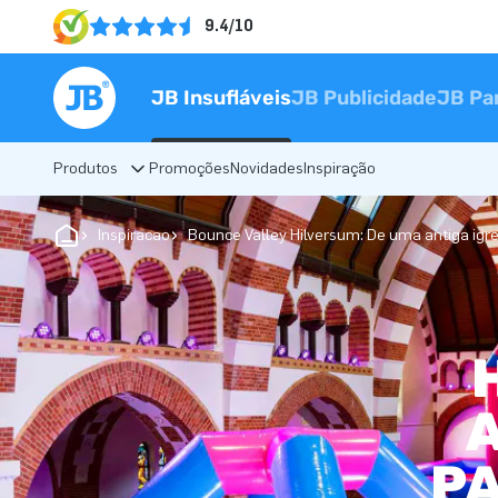
9.4/10
JB Insufláveis
JB Publicidade
JB Pa
Produtos
Promoções
Novidades
Inspiração
Inspiracao
Bounce Valley Hilversum: De uma antiga igr
A
PA