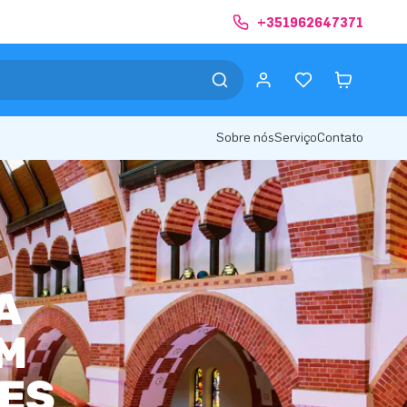
+351962647371
Sobre nós
Serviço
Contato
A
UM
ÕES