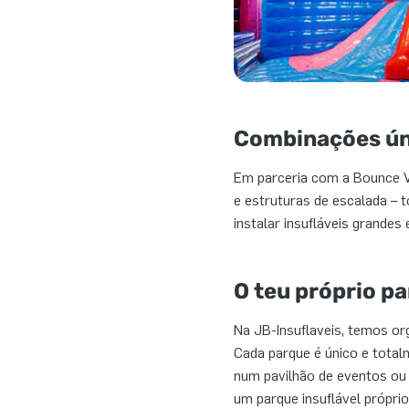
Combinações úni
Em parceria com a Bounce V
e estruturas de escalada – t
instalar insufláveis grande
O teu próprio pa
Na JB-Insuflaveis, temos or
Cada parque é único e totalm
num pavilhão de eventos ou 
um parque insuflável própri