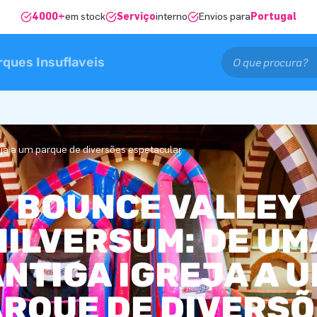
4000+
em stock
Serviço
interno
Envios para
Portugal
rques Insuflaveis
eja a um parque de diversões espetacular
BOUNCE VALLEY
HILVERSUM: DE UM
NTIGA IGREJA A 
RQUE DE DIVERS