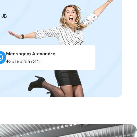
a JB
Mensagem Alexandre
+351962647371