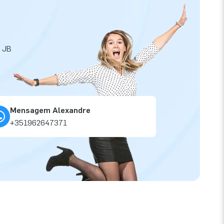
a JB
Mensagem Alexandre
+351962647371