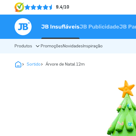
9.4/10
JB Insufláveis
JB Publicidade
JB Pa
Produtos
Promoções
Novidades
Inspiração
Sortido
Árvore de Natal 12m