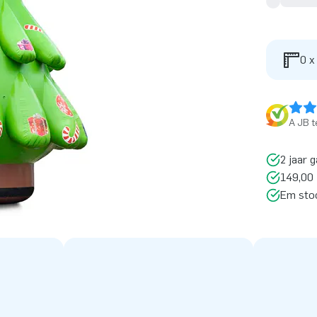
0 x
A JB t
2 jaar g
149,00 
Em sto