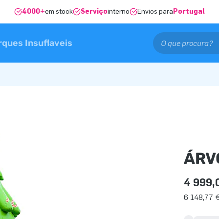
4000+
em stock
Serviço
interno
Envios para
Portugal
rques Insuflaveis
ÁRV
4 999,
6 148,77 €