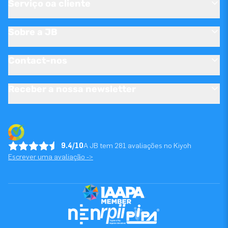
Serviço oa cliente
Sobre a JB
Contact-nos
Receber a nossa newsletter
9.4/10
A JB tem 281 avaliações no Kiyoh
Escrever uma avaliação ->