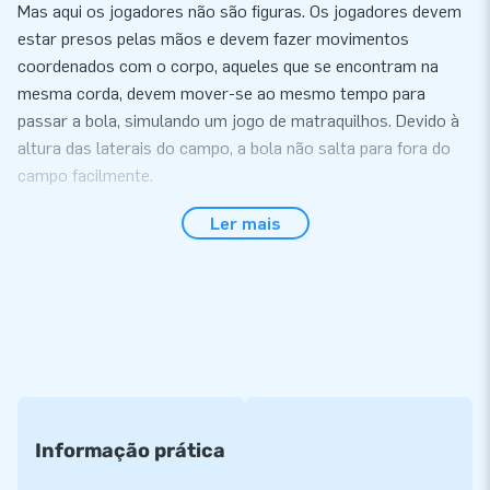
Mas aqui os jogadores não são figuras. Os jogadores devem
estar presos pelas mãos e devem fazer movimentos
coordenados com o corpo, aqueles que se encontram na
mesma corda, devem mover-se ao mesmo tempo para
passar a bola, simulando um jogo de matraquilhos. Devido à
altura das laterais do campo, a bola não salta para fora do
campo facilmente.
Transporte e Montagem
Ler mais
Monte o Futebol Humano com facilidade em 15 minutos. Esta
atracção é ideal para usar durante uma festa, um dia
desportivo ou um evento. O Futebol Humano é entregue num
só volume e por isso, fácil de transportar. O Futebol Humano
é entregue com saco de transporte, turbina, material de
fixação, kit de reparação e livro de registo/certificado. Tudo
completo para uma fantástica experiência.
Informação prática
Alta Qualidade e 5 anos de garantia