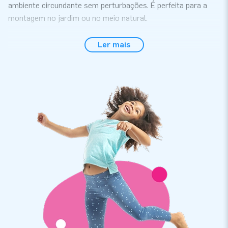
ambiente circundante sem perturbações. É perfeita para a
montagem no jardim ou no meio natural.
Descontração numa tenda em bolha insuflável
Ler mais
É claro que a tenda em bolha insuflável foi construída
qualitativamente de maneira perfeita. Ela vem com tudo o
que precisas para a montagem, incluindo o insuflador interno.
A montagem é super rápida e simples. Ótimo, não é mesmo?
Entra nesta tenda airdome transparente e relaxa. Vais ver:
terás um descanso total na tua própria bolha.
JB Insuflaveis: o melhor serviço e garantia
A
JB Insuflaveis
é um fabricante de almofadas saltitantes e
outros insufláveis. As nossas tendas em cúpula insufláveis
transparente e outros itens são exportados para mais de 75
países. Trabalhamos apenas com o melhor das pessoas e
materiais. Também vieste ao lugar certo para o melhor