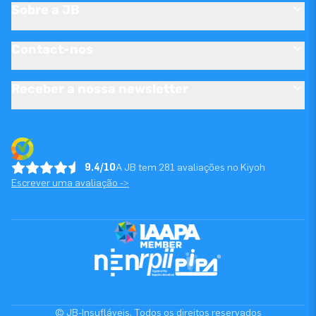
Sobre a JB
Contact-nos
Receber a nossa newsletter
9.4/10
A JB tem 281 avaliações no Kiyoh
Escrever uma avaliação ->
© JB-Insufláveis. Todos os direitos reservados