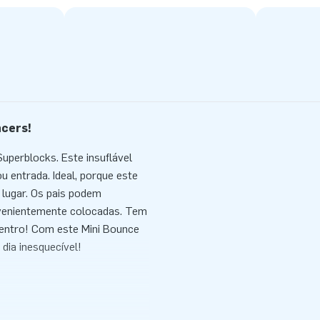
ncers!
uperblocks. Este insuflável
 entrada. Ideal, porque este
 lugar. Os pais podem
venientemente colocadas. Tem
centro! Com este Mini Bounce
dia inesquecível!
e em 10 minutos. Por exemplo,