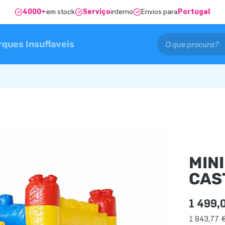
4000+
em stock
Serviço
interno
Envios para
Portugal
rques Insuflaveis
MIN
CAS
1 499,
1 843,77 €