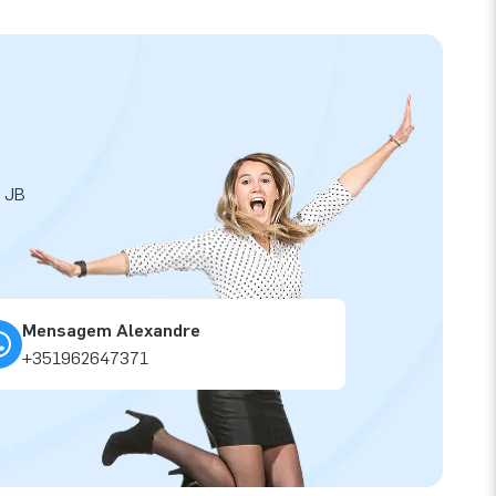
a JB
Mensagem Alexandre
+351962647371