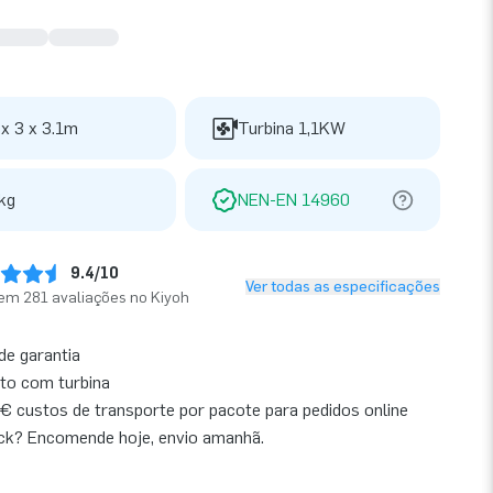
 x 3 x 3.1m
Turbina 1,1KW
kg
NEN-EN 14960
9.4/10
Ver todas as especificações
em 281 avaliações no Kiyoh
de garantia
to com turbina
€ custos de transporte por pacote para pedidos online
ck? Encomende hoje, envio amanhã.