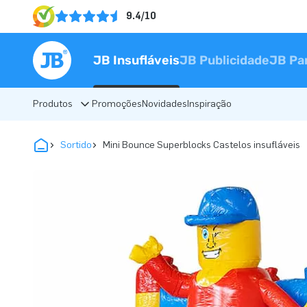
9.4/10
JB Insufláveis
JB Publicidade
JB Pa
Produtos
Promoções
Novidades
Inspiração
Sortido
Mini Bounce Superblocks Castelos insufláveis