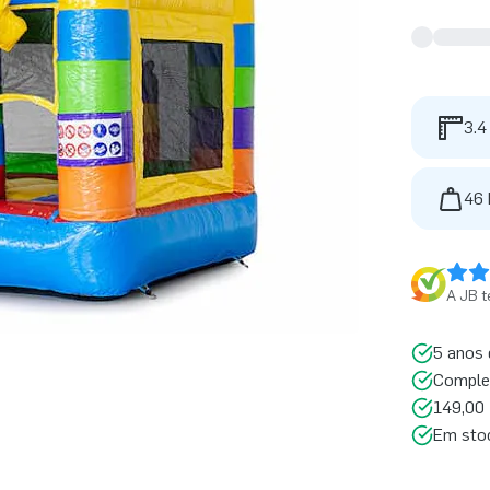
3.4
46 
A JB t
5 anos 
Comple
149,00 
Em sto