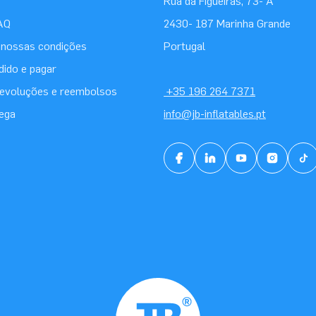
Rua da Figueiras, 73- A
AQ
2430- 187 Marinha Grande
 nossas condições
Portugal
dido e pagar
 devoluções e reembolsos
+35 196 264 7371
rega
info@jb-inflatables.pt