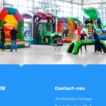
 JB
Contact-nos
JB Inflatables Portugal