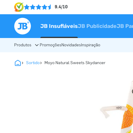
9.4/10
JB Insufláveis
JB Publicidade
JB Pa
Produtos
Promoções
Novidades
Inspiração
Sortido
Moyo Natural Sweets Skydancer