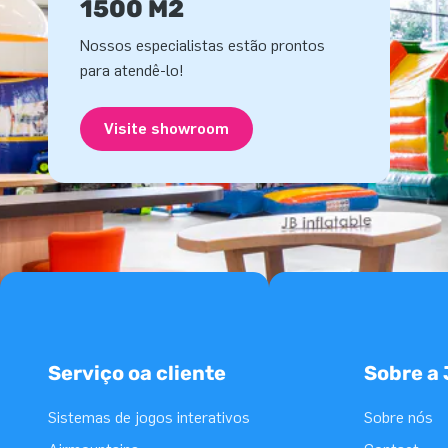
1500 M2
Nossos especialistas estão prontos
para atendê-lo!
Visite showroom
Serviço oa cliente
Sobre a
Sistemas de jogos interativos
Sobre nós