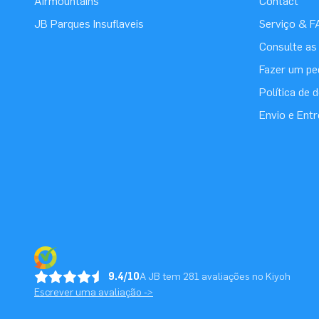
Airmountains
Contact
JB Parques Insuflaveis
Serviço & F
Consulte as
Fazer um pe
Política de
Envio e Ent
9.4/10
A JB tem 281 avaliações no Kiyoh
Escrever uma avaliação ->