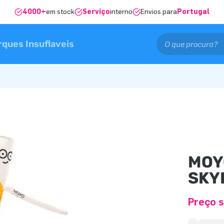
4000+
em stock
Serviço
interno
Envios para
Portugal
rques Insuflaveis
MOY
SKY
Preço s