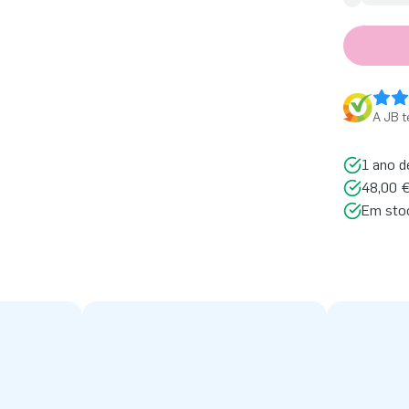
A JB t
1 ano d
48,00 €
Em sto