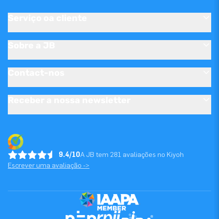
Serviço oa cliente
Sobre a JB
Contact-nos
Receber a nossa newsletter
9.4/10
A JB tem 281 avaliações no Kiyoh
Escrever uma avaliação ->