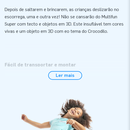
Depois de saltarem e brincarem, as crianças deslizarão no
escorrega, uma e outra vez! Não se cansarão do Multifun
Super com tecto e objetos em 3D. Este insuflável tem cores
vivas e um objeto em 3D com eo tema do Crocodilo.
Fácil de transportar e montar
Ler mais
O Multifun Super Crocodilo monta-se facilmente en 15
minutos. Este insuflável pode ser usado em qualquer festa ou
evento. Tem um tecto para proteger as crianças dos raios
UV e da chuva, por isso é ideal para usar nestas condiçoes
metereológicas. Graças às janelas com rede, os pais ou
monitores poderão supervisionar sem problemas as cianças.
Este insuflável é muito fácil de transportar graças ao seu
saco de transporte. É entregue ao cliente, juntamente com