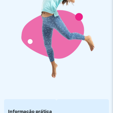
turbina, material de fixação, kit de reparação rápido,
certificado e livro de registo. Tudo para proporcionar uma
agradável.
Qualidade e garantia
Os castelos insufláveis da JB são reforçados em vários
aspetos, como por exemplo, as costuras são cosidas várias
vezes. Para além disso, são produzidos com lona (pvc) de
alta qualidade e resistência, permitindo uma fácil limpeza do
mesmo. O insuflável da JB tem uma garantia de 5 anos,
garantindo aos clientes anos de diversão. Ao comprar o
insuflável Multifun Super Crocodilo dará aos seus clientes,
um dia inesquecível.
Mais de 15.000 clientes elegem a JB
JB é uma empresa com mais de 15 anos de experiência. A
nossa equipa oferece-lhe atracções e castelos insufláveis
Informação prática