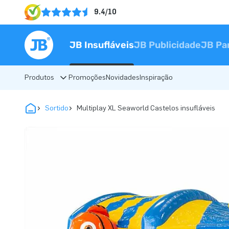
9.4/10
JB Insufláveis
JB Publicidade
JB Pa
Produtos
Promoções
Novidades
Inspiração
Sortido
Multiplay XL Seaworld Castelos insufláveis