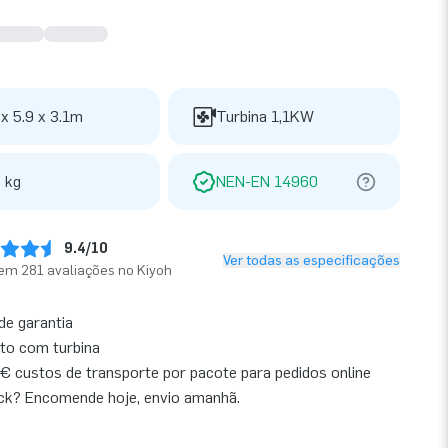
 x 5.9 x 3.1m
Turbina 1,1KW
 kg
NEN-EN 14960
9.4/10
Ver todas as especificações
em 281 avaliações no Kiyoh
de garantia
to com turbina
€ custos de transporte por pacote para pedidos online
ck? Encomende hoje, envio amanhã.