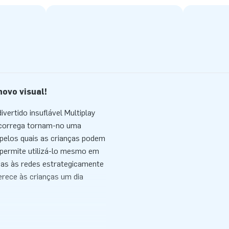
novo visual!
ivertido insuflável Multiplay
scorrega tornam-no uma
D pelos quais as crianças podem
e permite utilizá-lo mesmo em
ças às redes estrategicamente
erece às crianças um dia