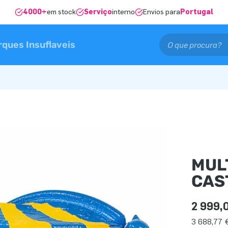
4000+
em stock
Serviço
interno
Envios para
Portugal
rques Insuflaveis
MUL
CAS
2 999,
3 688,77 €