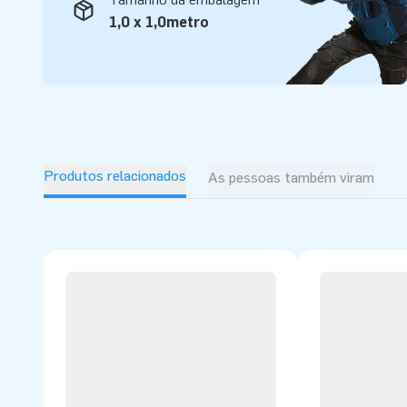
orgulhosamente conhecidos como os “criadores da grande
1,0 x 1,0metro
Produtos relacionados
As pessoas também viram