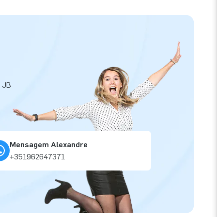
a JB
Mensagem Alexandre
+351962647371