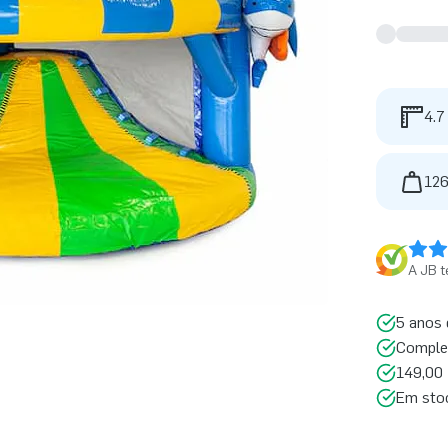
4.7
126
A JB t
5 anos 
Comple
149,00 
Em sto