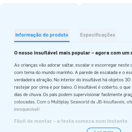
Informação do produto
Especificações
O nosso insuflável mais popular – agora com um 
As crianças vão adorar saltar, escalar e escorregar neste d
com tema do mundo marinho. A parede de escalada e o e
verdadeira atração. No interior do insuflável há objetos 3
rastejar por cima e por baixo. O insuflável é coberto, o qu
dias de chuva. Os pais podem supervisionar facilmente gra
colocadas. Com o Multiplay Seaworld da JB-Insuflaveis, of
inesquecível!
Fácil de montar – a festa começa num instante