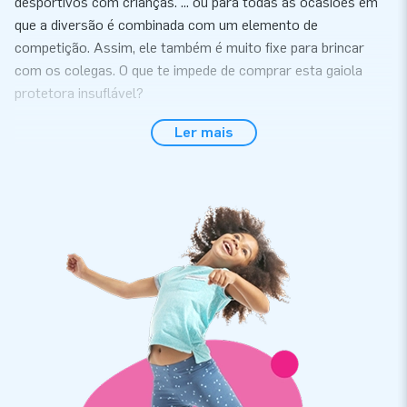
desportivos com crianças. ... ou para todas as ocasiões em
que a diversão é combinada com um elemento de
competição. Assim, ele também é muito fixe para brincar
com os colegas. O que te impede de comprar esta gaiola
protetora insuflável?
Marca pontos com este jogo de futebol insuflável
Ler mais
Os alvos deste jogo de futebol insuflável parecem-se um
pouco com aqueles do conhecido jogo, mas são muito
maiores. O número de pontos é indicado acima de cada alvo.
Aponta, chuta a bola através de um dos alvos e marca
pontos. Queres apostar que esta parede insuflável de futebol
com alvos vai proporcionar muita diversão?
Jogo de futebol insuflável de porte
Estás a pensar comprar este jogo de futebol insuflável? Vai
em frente! Apesar do grande tamanho desta parede
insuflável de futebol, ela pode ser montada por 1 pessoa em