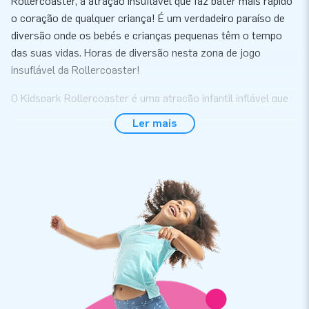
Rollercoaster, a atração insuflável que faz bater mais rápido
o coração de qualquer criança! É um verdadeiro paraíso de
diversão onde os bebés e crianças pequenas têm o tempo
das suas vidas. Horas de diversão nesta zona de jogo
insuflável da Rollercoaster!
O Kidspark Rollercoaster é uma atração infantil inflável que
inclui quatro emocionantes brinquedos em um só. As
Ler mais
crianças podem pular à vontade no mini pula-pula chamativo,
testar sua agilidade no jogo de bolas sopradas, mergulhar na
aventura da mini piscina de bolinhas e deslizar pelo
escorregador inflável.
Adquira uma zona de jogo insuflável temática
Rollercoaster de alta qualidade
Cada elemento do Kidspark foi projetado com foco na
segurança, durabilidade e, acima de tudo, diversão, tornando-
o a atração insuflável perfeita para uso durante muitos anos.