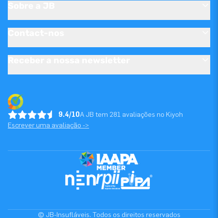
Sobre a JB
Contact-nos
Receber a nossa newsletter
9.4/10
A JB tem 281 avaliações no Kiyoh
Escrever uma avaliação ->
© JB-Insufláveis. Todos os direitos reservados