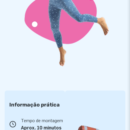
Este produto é também ideal para uso como zona de jogo
infantil indoor. Deixe os pequeninos gastarem energia e
soltarem a imaginação no seu próprio paraíso seguro de
brincadeira. Inclui ventilador, material de ancoragem, saco de
transporte e manual. Tudo completo para a experiência
definitiva!
Há anos o fabricante de insufláveis de confiança
na Europa
A JB Insufláveis tem uma vasta gama e mais de 3000
insufláveis em stock. Como líder de mercado na Europa, a JB
Insufláveis é o fornecedor de eleição. Procura um castelo
insuflável ou outra atração insuflável? Aqui encontrará tudo
o que precisa! Insufláveis diretamente do stock ou
preferencialmente uma solução personalizada? Seja qual for
Informação prática
a sua preferência, aqui encontrará o que procura!
Tempo de montagem
Aprox. 10 minutos