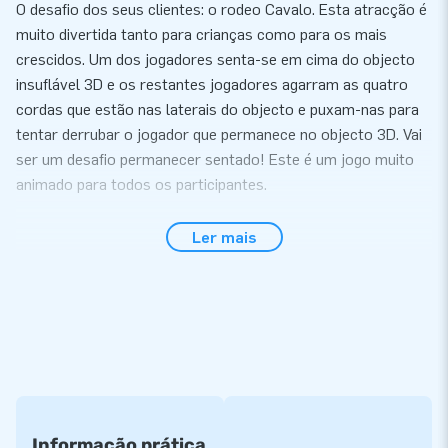
O desafio dos seus clientes: o rodeo Cavalo. Esta atracção é
muito divertida tanto para crianças como para os mais
crescidos. Um dos jogadores senta-se em cima do objecto
insuflável 3D e os restantes jogadores agarram as quatro
cordas que estão nas laterais do objecto e puxam-nas para
tentar derrubar o jogador que permanece no objecto 3D. Vai
ser um desafio permanecer sentado! Este é um jogo muito
animado para todos os participantes.
Fácil instalação em apenas 10 minutos
Ler mais
Monte o Rodeo Cavalo facilmente em 10 minutos. Este jogo
insuflável é fácil de transportar devido ao seu formato
compacto. O Rodeo é fornecido com turbina, material de
fixação, saco de transporte, kit de reparação e o livro de
registo/Certificado. Tudo pronto para uma magnífica
experiência.
Alta Qualidade e 5 anos de garantia
Informação prática