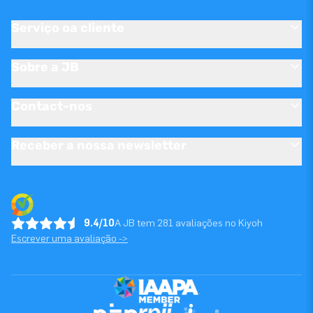
Serviço oa cliente
Sobre a JB
Contact-nos
Receber a nossa newsletter
9.4/10
A JB tem 281 avaliações no Kiyoh
Escrever uma avaliação ->