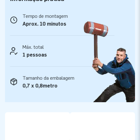
Os castelos insufláveis da JB são reforçados em vários
aspetos, como por exemplo, as costuras são cosidas várias
Tempo de montagem
vezes. Para além disso, são produzidos com lona (pvc) de
Aprox. 10 minutos
alta qualidade e resistência, permitindo uma fácil limpeza do
mesmo. O Rodeo tem 5 anos de garantia, garantindo aos
clientes anos de diversão. Ao comprar o Rodeo Cavalo dará
Máx. total
aos seus clientes, um dia inesquecível.
1 pessoas
Mais de 15.000 clientes elegeram JB
Tamanho da embalagem
JB é uma empresa com mais de 15 anos de experiência. A
0,7 x 0,8metro
nossa equipa oferece-lhe atracções e castelos insufláveis
únicos. Os nossos clientes confiam no nosso serviço
profissional e de entrega. Chamam-nos Criadores de
Grandeza.