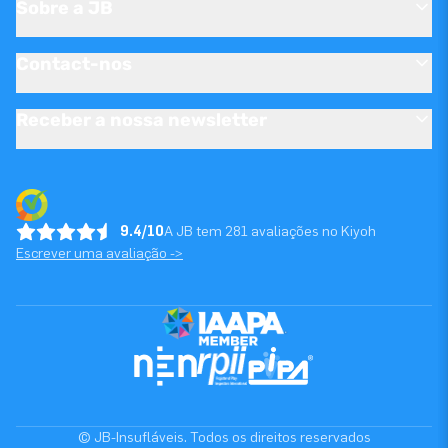
Sobre a JB
Contact-nos
Receber a nossa newsletter
9.4/10
A JB tem 281 avaliações no Kiyoh
Escrever uma avaliação ->
© JB-Insufláveis. Todos os direitos reservados