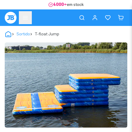
4000+
em stock
Sortido
T-float Jump