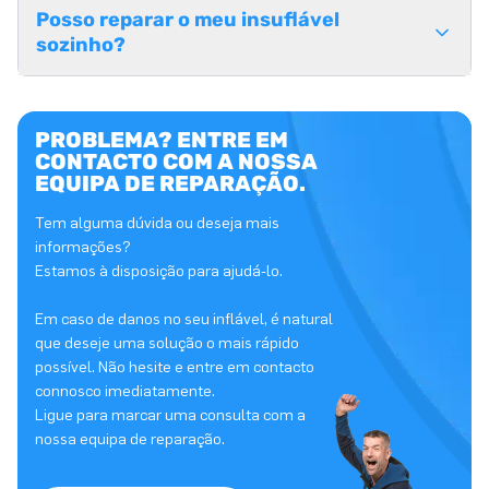
Posso reparar o meu insuflável
sozinho?
PROBLEMA? ENTRE EM
CONTACTO COM A NOSSA
EQUIPA DE REPARAÇÃO.
Tem alguma dúvida ou deseja mais
informações?
Estamos à disposição para ajudá-lo.
Em caso de danos no seu inflável, é natural
que deseje uma solução o mais rápido
possível. Não hesite e entre em contacto
connosco imediatamente.
Ligue para marcar uma consulta com a
nossa equipa de reparação.