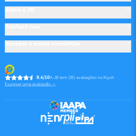
Sobre a JB
Contact-nos
Receber a nossa newsletter
9.4/10
A JB tem 281 avaliações no Kiyoh
Escrever uma avaliação ->