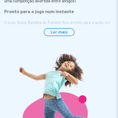
uma competição divertida entre amigos!
Pronto para o jogo num instante
O jogo Dupla Batalha de Futebol fica pronto para a ação em
apenas 10 minutos. Graças ao seu peso leve e formato
Ler mais
compacto, é fácil de transportar e montar rapidamente. Inclui
insuflador, materiais de fixação e manual claro – pronto para
jogar de imediato!
Durável e fácil de limpar
Os insufláveis da JB-Insufláveis são reforçados nos pontos
cruciais, com costuras múltiplas e feitos de PVC de alta
qualidade e resistente à cor. São duráveis e fáceis de limpar,
mesmo após uso intensivo. Este insuflável inclui uma
garantia padrão de 5 anos, assegurando muitos anos de
diversão. Escolhe a Dupla Batalha de Futebol e proporciona
aos teus clientes diversão sem fim e competição
emocionante!