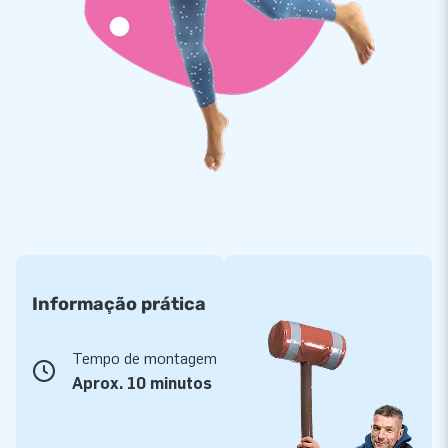
A prova: muitos clientes já escolheram a JB
Por que é que a JB faz pessoas em todo o mundo saltarem
de alegria há anos? A nossa equipa experiente de designers,
desenvolvedores e especialistas em logística cria
constantemente atrações insufláveis únicas e de qualidade
superior.
Informação prática
Tempo de montagem
Aprox. 10 minutos