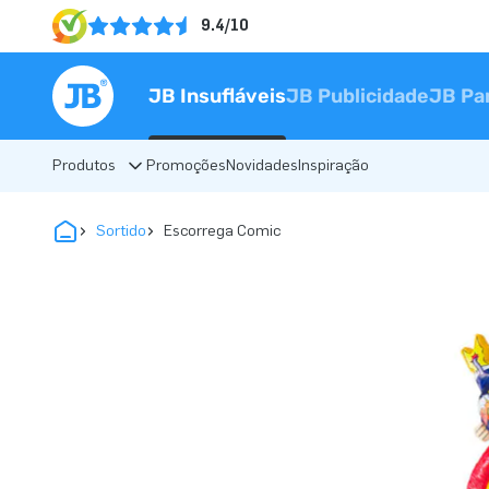
9.4/10
JB Insufláveis
JB Publicidade
JB Pa
Produtos
Promoções
Novidades
Inspiração
Sortido
Escorrega Comic