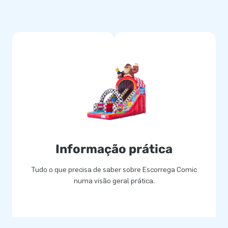
de transporte e manual claro.
urados múltiplas vezes, feitos
s de limpar, proporcionando
one aos seus clientes um dia
eis
Informação prática
elos insufláveis e pistas de
Tudo o que precisa de saber sobre Escorrega Comic
serviço excepcional. Escolha um
numa visão geral prática.