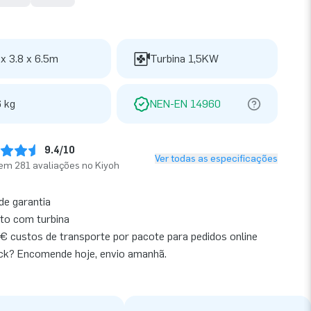
 x 3.8 x 6.5m
Turbina 1,5KW
 kg
NEN-EN 14960
9.4/10
Ver todas as especificações
em 281 avaliações no Kiyoh
de garantia
to com turbina
€ custos de transporte por pacote para pedidos online
ck? Encomende hoje, envio amanhã.