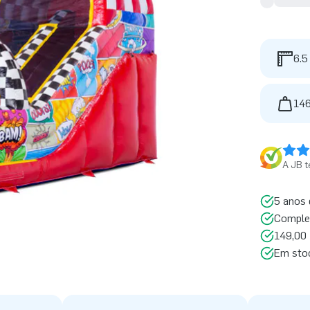
6.5
146
A JB t
5 anos 
Comple
149,00 
Em sto