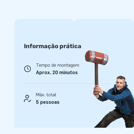
rapidamente. Inclui soprador, material de ancoragem, saco 
Tudo para uma experiência incrível.
Qualidade e garantia
Os insufláveis da JB são reforçados em várias áreas e cost
Informação prática
de PVC resistente e de alta qualidade. São duráveis e fácei
anos de diversão ótima com este produto.
Tempo de montagem
Compre este escorrega inflável temático comic e proporci
Aprox. 20 minutos
inesquecível!
JB Insufláveis: Seu parceiro na mágica dos infláv
Máx. total
Líder europeu em design e fabricação de infláveis como cast
5 pessoas
obstáculos, a JB Insufláveis garante qualidade superior e 
castelo insuflável JB para uma experiência inesquecível.