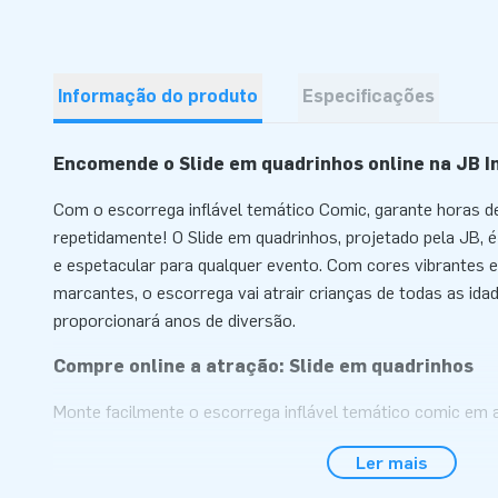
Informação do produto
Especificações
Encomende o Slide em quadrinhos online na JB I
Com o escorrega inflável temático Comic, garante horas de 
repetidamente! O Slide em quadrinhos, projetado pela JB, é 
e espetacular para qualquer evento. Com cores vibrantes 
marcantes, o escorrega vai atrair crianças de todas as id
proporcionará anos de diversão.
Compre online a atração: Slide em quadrinhos
Monte facilmente o escorrega inflável temático comic em
metros de altura, é compacto para transporte, enrolado de
Ler mais
quadrinhos possui plataforma de escorregar e subir substit
limpeza. Além disso, é fácil de guardar, com múltiplas saída