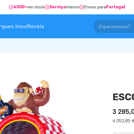
4000+
em stock
Serviço
interno
Envios para
Portugal
rques Insuflaveis
ESC
3 295,
4 052,85 €