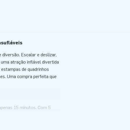
nsufláveis
diversão. Escalar e deslizar,
uma atração inflável divertida
e estampas de quadrinhos
ades. Uma compra perfeita que
 apenas 15 minutos. Com 5
 forma prática. O Slide em
uível, ideal para manutenção e
s de ar para desinflar