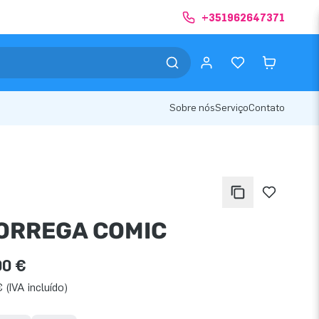
+351962647371
Sobre nós
Serviço
Contato
ORREGA COMIC
00 €
 (IVA incluído)