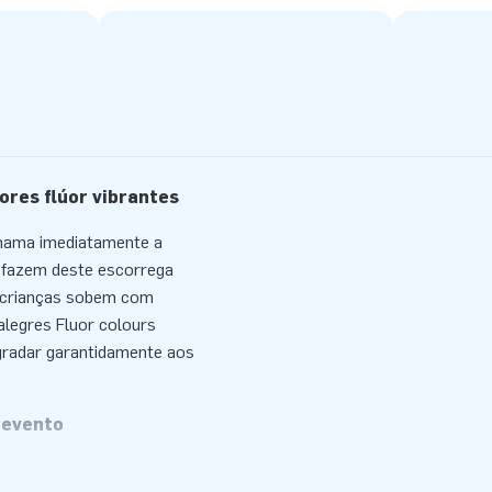
res flúor vibrantes
chama imediatamente a
o fazem deste escorrega
s crianças sobem com
alegres Fluor colours
agradar garantidamente aos
 evento
ivo. O escorrega insuflável é