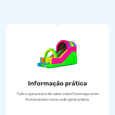
 ancoragem e um manual claro. A
po coberto garantem uma
s, dias desportivos, festas de
ação impactante.
vel da JB Inflatables. Os
es, bem acabados e fáceis de
ck e do nosso serviço interno,
escorrega insuflável
no seu parque de aluguer.
Informação prática
Tudo o que precisa de saber sobre Escorrega cores
fluorescentes numa visão geral prática.