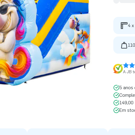
4 x
110
A JB t
5 anos 
Comple
149,00 
Em sto