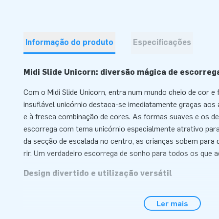
Informação do produto
Especificações
Midi Slide Unicorn: diversão mágica de escorreg
Com o Midi Slide Unicorn, entra num mundo cheio de cor e 
insuflável unicórnio destaca-se imediatamente graças aos a
e à fresca combinação de cores. As formas suaves e os de
escorrega com tema unicórnio especialmente atrativo par
da secção de escalada no centro, as crianças sobem para d
rir. Um verdadeiro escorrega de sonho para todos os que a
Design divertido e utilização versátil
Este Midi Slide Unicorn é compacto, prático e, por isso, po
Ler mais
ocasiões. O escorrega unicórnio é rápido de montar e fácil d
como no exterior. Graças ao tema reconhecível e às pistas