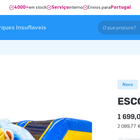
4000+
em stock
Serviço
interno
Envios para
Portugal
rques Insuflaveis
Novo
ESC
1 699,
2 089,77 €