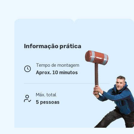
diversão mantém-se elevada, mesmo quando várias crian
O escorrega insuflável unicórnio combina fantasia com ativ
perfeitamente a festas, eventos ou momentos de diversão.
Qualidade fiável da JB Insuflaveis
Informação prática
Como pode esperar da JB Insuflaveis, este escorrega uni
materiais de alta qualidade e cuidadosamente acabado. Is
robusta, uma longa vida útil e uma utilização sem preocupa
Tempo de montagem
garantia, amplo stock, entrega rápida e um departamento d
Aprox. 10 minutos
Midi Slide Unicorn, escolhe qualidade, fiabilidade e anos de 
Máx. total
5 pessoas