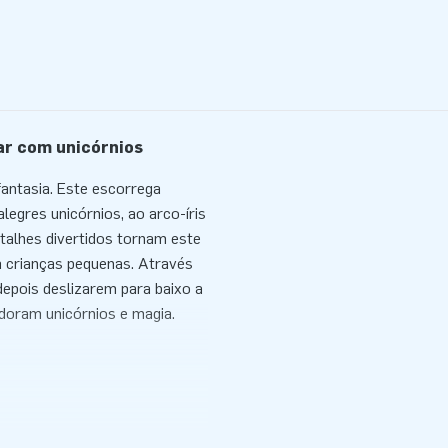
ar com unicórnios
fantasia. Este escorrega
legres unicórnios, ao arco-íris
talhes divertidos tornam este
a crianças pequenas. Através
epois deslizarem para baixo a
doram unicórnios e magia.
de ser utilizado em muitas
e utilizar, tanto em interiores
 duplas de escorrega, a