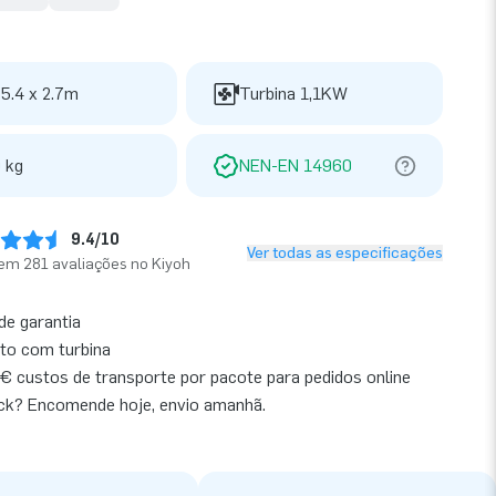
 5.4 x 2.7m
Turbina 1,1KW
 kg
NEN-EN 14960
9.4/10
Ver todas as especificações
em 281 avaliações no Kiyoh
de garantia
to com turbina
€ custos de transporte por pacote para pedidos online
ck? Encomende hoje, envio amanhã.