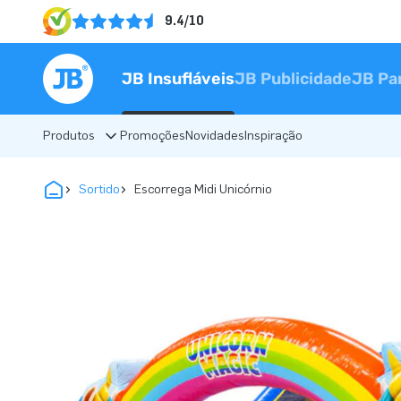
9.4/10
JB Insufláveis
JB Publicidade
JB Pa
Produtos
Promoções
Novidades
Inspiração
Sortido
Escorrega Midi Unicórnio