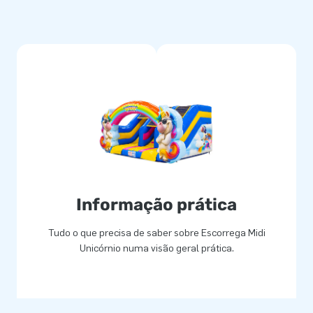
ças brincam ao mesmo tempo.
idade física e adapta-se
córnio também é fabricado com
to garante uma construção
ções. Beneficia de 5 anos de
e assistência próprio. Com o
diversão mágica.
Informação prática
Tudo o que precisa de saber sobre Escorrega Midi
Unicórnio numa visão geral prática.