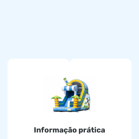
spetos, como por exemplo, as
roduzidos com lona (pvc) de
do mesmo. O insuflável
s clientes anos de diversão.
tes, um dia inesquecível.
nossa equipa oferece-lhe
es confiam no nosso serviço
eza.
Informação prática