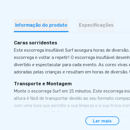
Informação do produto
Especificações
Caras sorridentes
Este escorrega insuflável Surf assegura horas de diversão. 
escorrega e voltar a repetir! O escorrega insuflável dese
divertido e espectacular para cada evento. As cores vivas
adoradas pelas crianças e resultam em horas de diversão.
Transporte e Montagem
Monte o escorrega Surf em 15 minutos. Este escorrega in
altura é fácil de transportar devido ao seu formato compa
com uma lona que permite a sua limpeza e a sua troca com 
escorrega é muito fácil de desmontar porque está equipado
Como vê, pensámos em tudo! O escorrega insuflável Surf 
Ler mais
transporte, turbina, material de fixação, kit de reparação e l