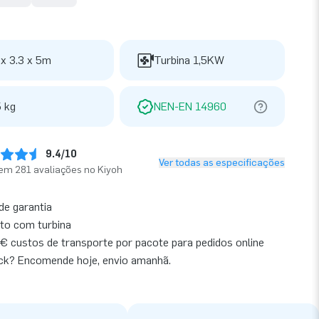
 x 3.3 x 5m
Turbina 1,5KW
 kg
NEN-EN 14960
9.4/10
Ver todas as especificações
em 281 avaliações no Kiyoh
de garantia
to com turbina
€ custos de transporte por pacote para pedidos online
ck? Encomende hoje, envio amanhã.