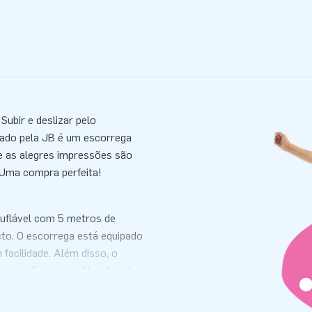
Subir e deslizar pelo
nhado pela JB é um escorrega
 e as alegres impressões são
 Uma compra perfeita!
suflável com 5 metros de
cto. O escorrega está equipado
facilidade. Além disso, o
 com diversas saídas de ar!
é entregue com saco de
ivro de registo/certificado.