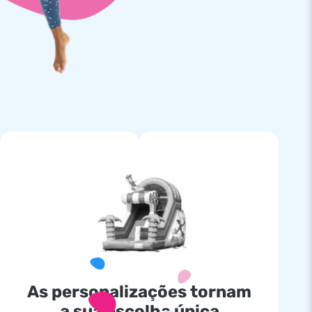
As personalizações tornam
a sua escolha única