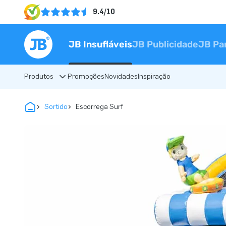
9.4/10
JB Insufláveis
JB Publicidade
JB Pa
Produtos
Promoções
Novidades
Inspiração
Sortido
Escorrega Surf