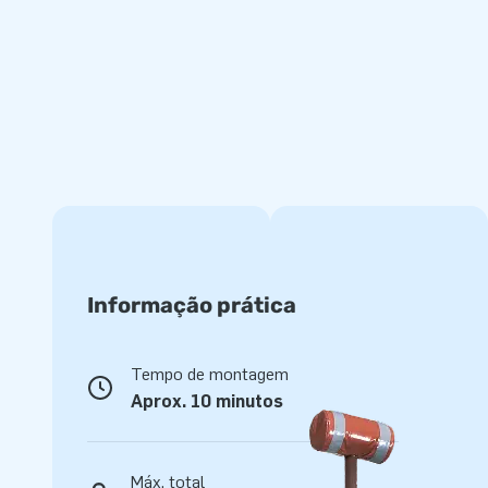
Tudo completo para uma fantástica experiencia.
Qualidade e garantia
Os castelos insufláveis da JB são reforçados em vários a
costuras são cosidas várias vezes. Para além disso, são p
alta qualidade e resistência, permitindo uma fácil limpeza 
Escorrega da JB tem uma garantia de 5 anos, garantindo ao
Ao comprar o escorrega insuflável Surf dará aos seus clien
Mais de 15.000 clientes
JB é uma empresa com mais de 15 anos de experiência. A 
atracções e castelos insufláveis únicos. Os nossos client
Informação prática
profissional e de entrega. Chamam-nos Criadores de Grand
Tempo de montagem
Aprox. 10 minutos
Máx. total