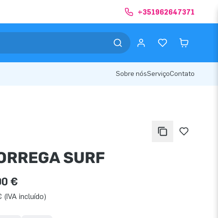
+351962647371
Sobre nós
Serviço
Contato
ORREGA SURF
00 €
 (IVA incluído)