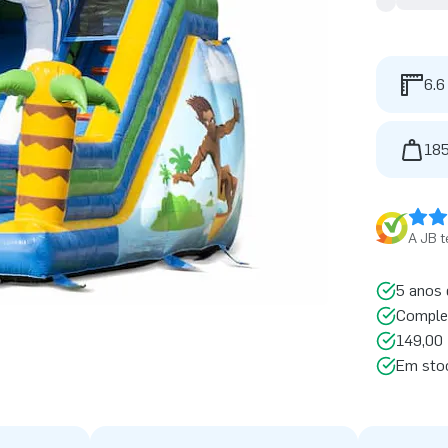
6.6
185
A JB t
5 anos 
Comple
149,00 
Em sto