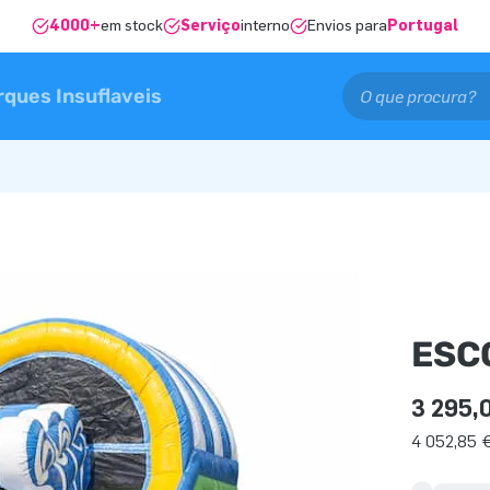
4000+
em stock
Serviço
interno
Envios para
Portugal
rques Insuflaveis
ESC
3 295,
4 052,85 €